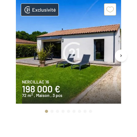
Exclusivité
NERCILLAC 16
CH
198 000 €
3
2
72 m
, Maison
, 3 pcs
21