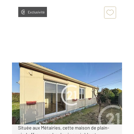
Exclusivité
LES METAIRIES 16
2
70 m
, 4 pièces
Ref : 138
Maison à vendre
118 900 €
Visiter le site dédié
Située aux Métairies, cette maison de plain-