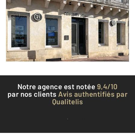
CENTURY 21 Xso Immobilier
17 place du Chateau
JARNAC - 16200
Envoyer un message
Téléphoner à l'agence
Notre agence est notée
9,4/10
par nos clients
Avis authentifiés par
Qualitelis
Voir tous les avis clients