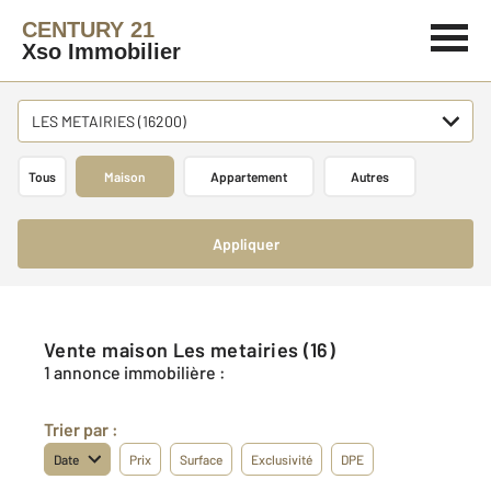
CENTURY 21
Xso Immobilier
LES METAIRIES (16200)
Tous
Maison
Appartement
Autres
Appliquer
Vente maison Les metairies (16)
1 annonce immobilière :
Trier par :
Date
Prix
Surface
Exclusivité
DPE