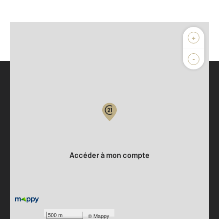
+
-
Parlons de vous, parlons biens
Votre compte :
Accéder à mon compte
500 m
©
Mappy