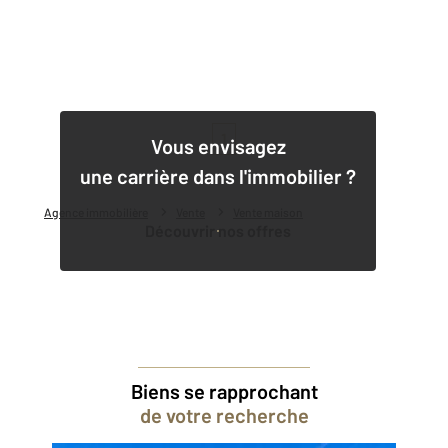
1
Vous envisagez
une carrière dans l'immobilier ?
Agence immobilière
Vente
Vente maison
Découvrir nos offres
Biens se rapprochant
de votre recherche