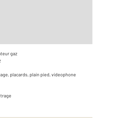
r le détail]
ateur gaz
z
rage, placards, plain pied, videophone
itrage