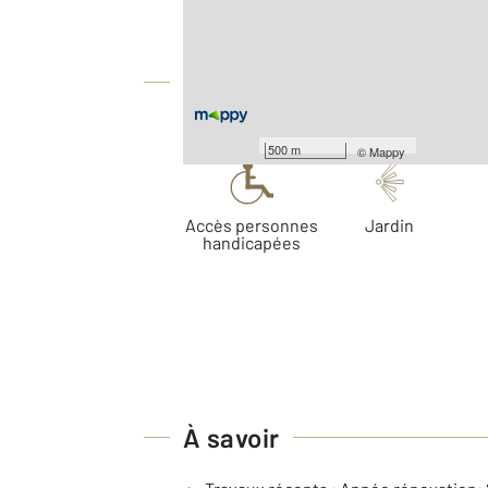
Surface terrain : 1 001 m
Équipements
Les plus
500 m
©
Mappy
Accès personnes
Jardin
handicapées
À savoir