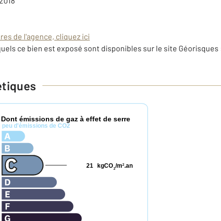
 2018
es de l'agence, cliquez ici
uels ce bien est exposé sont disponibles sur le site Géorisques 
étiques
Dont émissions de gaz à effet de serre
*
peu d'émissions de CO2
21
kgCO
/m
.an
2
2