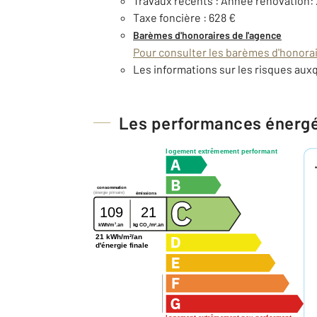
Travaux récents : Année rénovation:
Taxe foncière : 628 €
Barèmes d'honoraires de l'agence
Pour consulter les barèmes d'honorair
Les informations sur les risques auxq
Les performances énerg
logement extrêmement performant
consommation
(énergie primaire)
émissions
109
21
2
2
kg CO
/m
.an
kWh/m
.an
2
21 kWh/m²/an
d'énergie finale