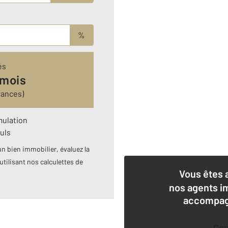
%
és
 mois
rances)
mulation
uls
n bien immobilier, évaluez la
utilisant nos calculettes de
Vous êtes 
nos agents i
accompagn
Co