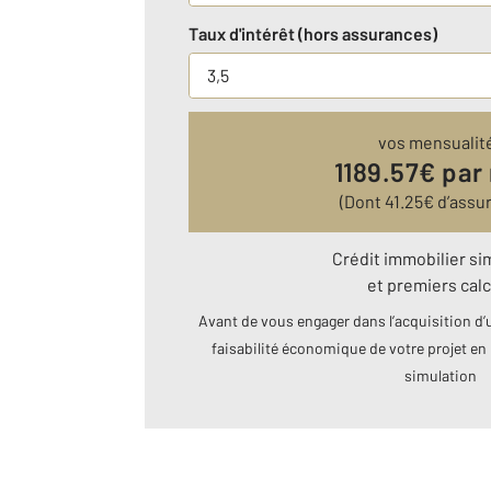
Taux d'intérêt (hors assurances)
vos mensualit
1189.57
€ par
(Dont
41.25
€ d’assu
Crédit immobilier si
et premiers calc
Avant de vous engager dans l’acquisition d’u
faisabilité économique de votre projet en 
simulation