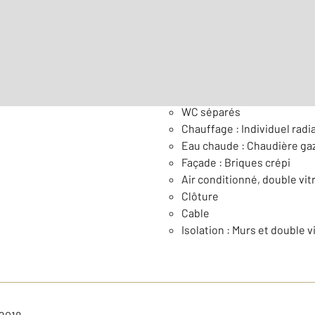
Nombre de pièces : 3
[Voi
Général
WC séparés
Chauffage : Individuel radi
Eau chaude : Chaudière ga
Façade : Briques crépi
Air conditionné, double vit
Clôture
Cable
Isolation : Murs et double v