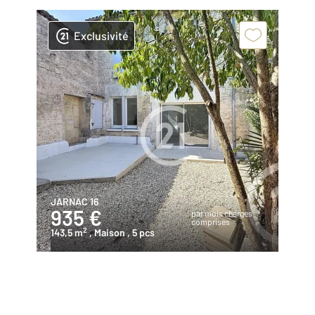
Exclusivité
JARNAC 16
935 €
par mois charges
comprises
2
143,5 m
, Maison
, 5 pcs