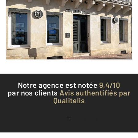
CENTURY 21 Xso Immobilier
17 place du Chateau
JARNAC - 16200
Envoyer un message
Téléphoner à l'agence
Notre agence est notée
9,4/10
par nos clients
Avis authentifiés par
Qualitelis
Voir tous les avis clients