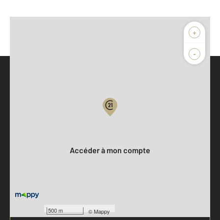
+
-
Parlons de vous, parlons biens
Votre compte :
Accéder à mon compte
500 m
©
Mappy